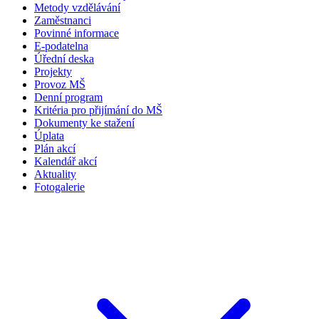
Metody vzdělávání
Zaměstnanci
Povinné informace
E-podatelna
Úřední deska
Projekty
Provoz MŠ
Denní program
Kritéria pro přijímání do MŠ
Dokumenty ke stažení
Úplata
Plán akcí
Kalendář akcí
Aktuality
Fotogalerie