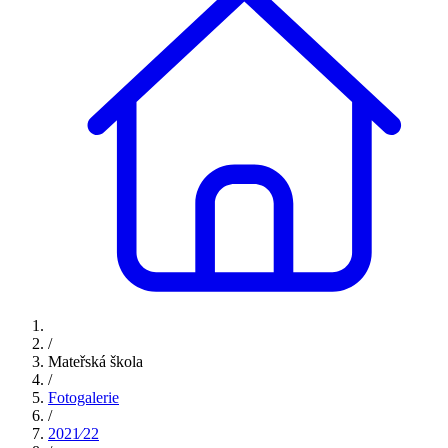
/
Mateřská škola
/
Fotogalerie
/
2021⁄22