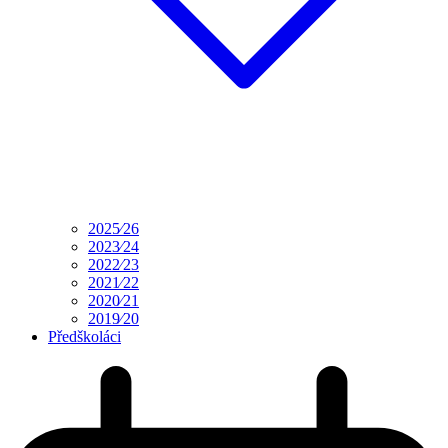
2025⁄26
2023⁄24
2022⁄23
2021⁄22
2020⁄21
2019⁄20
Předškoláci