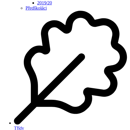
2019⁄20
Předškoláci
Třídy