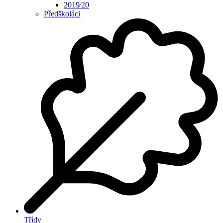
2019⁄20
Předškoláci
Třídy