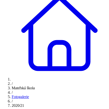
/
Mateřská škola
/
Fotogalerie
/
2020⁄21