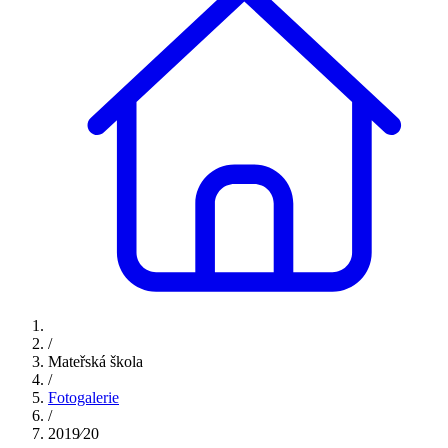
/
Mateřská škola
/
Fotogalerie
/
2019⁄20