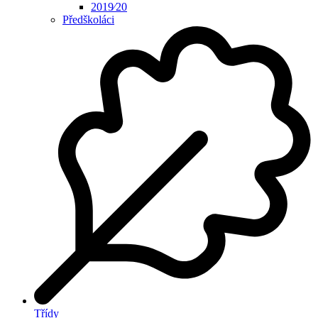
2019⁄20
Předškoláci
Třídy