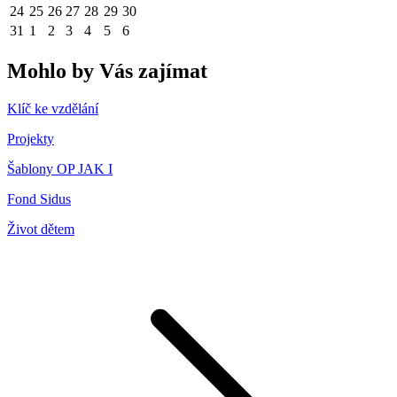
24
25
26
27
28
29
30
31
1
2
3
4
5
6
Mohlo by Vás zajímat
Klíč ke vzdělání
Projekty
Šablony OP JAK I
Fond Sidus
Život dětem