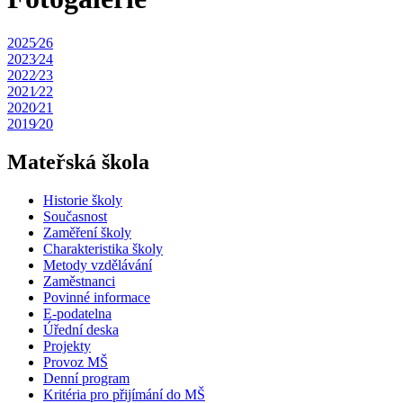
2025⁄26
2023⁄24
2022⁄23
2021⁄22
2020⁄21
2019⁄20
Mateřská škola
Historie školy
Současnost
Zaměření školy
Charakteristika školy
Metody vzdělávání
Zaměstnanci
Povinné informace
E-podatelna
Úřední deska
Projekty
Provoz MŠ
Denní program
Kritéria pro přijímání do MŠ