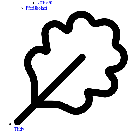
2019⁄20
Předškoláci
Třídy