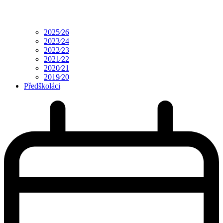
2025⁄26
2023⁄24
2022⁄23
2021⁄22
2020⁄21
2019⁄20
Předškoláci