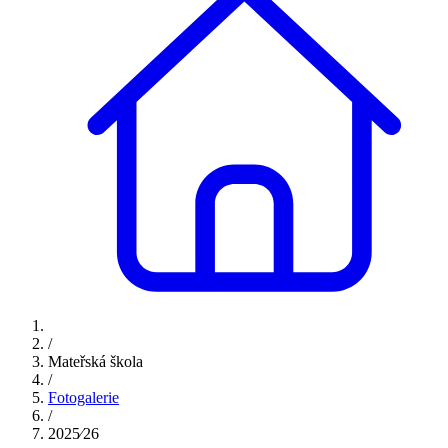
/
Mateřská škola
/
Fotogalerie
/
2025⁄26