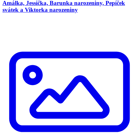
Amálka, Jessička, Barunka narozeniny, Pepíček
svátek a Viktorka narozeniny