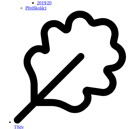
2019⁄20
Předškoláci
Třídy