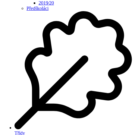
2019⁄20
Předškoláci
Třídy