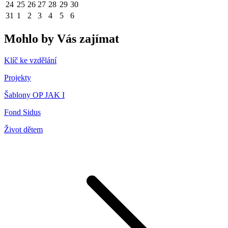
24
25
26
27
28
29
30
31
1
2
3
4
5
6
Mohlo by Vás zajímat
Klíč ke vzdělání
Projekty
Šablony OP JAK I
Fond Sidus
Život dětem