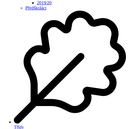
2019⁄20
Předškoláci
Třídy