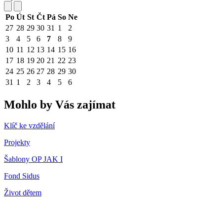
Po
Út
St
Čt
Pá
So
Ne
27
28
29
30
31
1
2
3
4
5
6
7
8
9
10
11
12
13
14
15
16
17
18
19
20
21
22
23
24
25
26
27
28
29
30
31
1
2
3
4
5
6
Mohlo by Vás zajímat
Klíč ke vzdělání
Projekty
Šablony OP JAK I
Fond Sidus
Život dětem