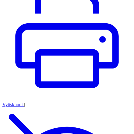
Vytisknout
|