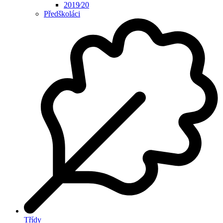
2019⁄20
Předškoláci
Třídy