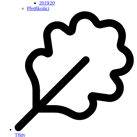
2019⁄20
Předškoláci
Třídy