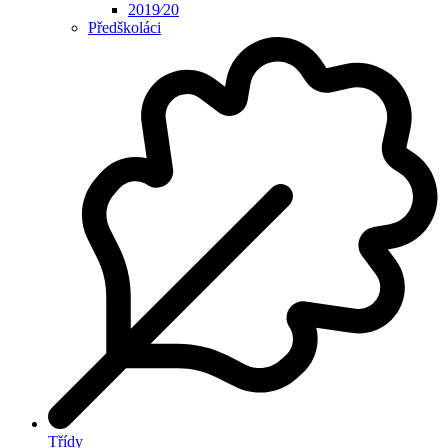
2019⁄20
Předškoláci
Třídy