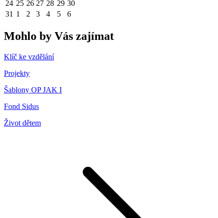
24
25
26
27
28
29
30
31
1
2
3
4
5
6
Mohlo by Vás zajímat
Klíč ke vzdělání
Projekty
Šablony OP JAK I
Fond Sidus
Život dětem