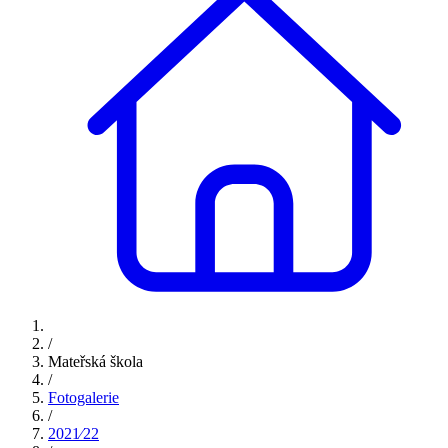
/
Mateřská škola
/
Fotogalerie
/
2021⁄22