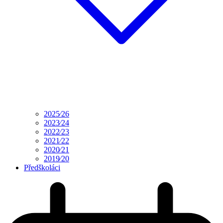
2025⁄26
2023⁄24
2022⁄23
2021⁄22
2020⁄21
2019⁄20
Předškoláci