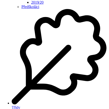
2019⁄20
Předškoláci
Třídy