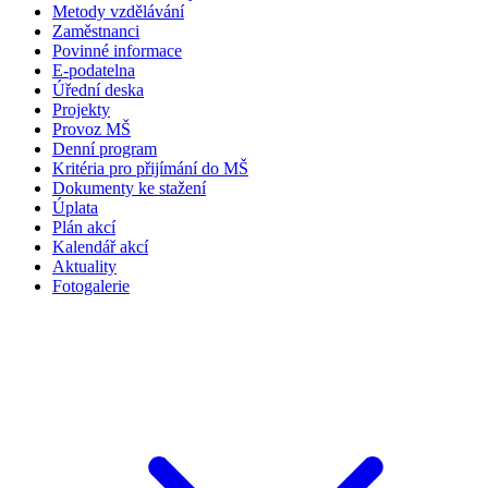
Metody vzdělávání
Zaměstnanci
Povinné informace
E-podatelna
Úřední deska
Projekty
Provoz MŠ
Denní program
Kritéria pro přijímání do MŠ
Dokumenty ke stažení
Úplata
Plán akcí
Kalendář akcí
Aktuality
Fotogalerie