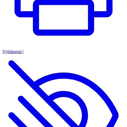
Vytisknout
|