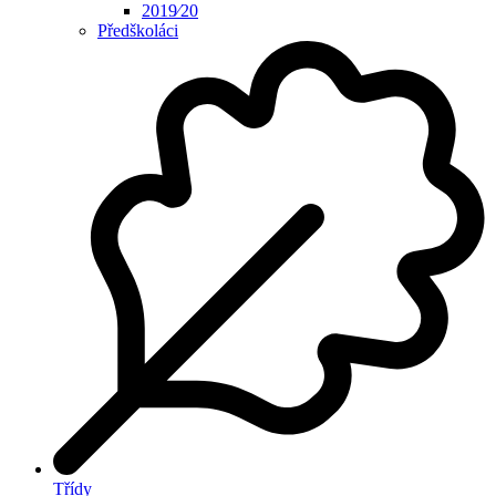
2019⁄20
Předškoláci
Třídy