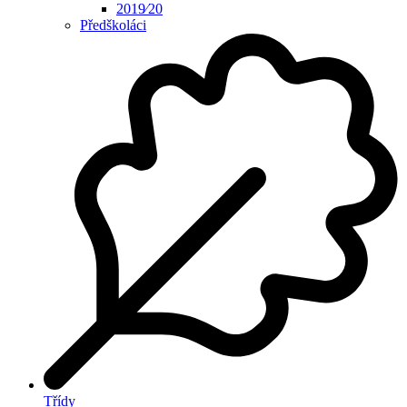
2019⁄20
Předškoláci
Třídy