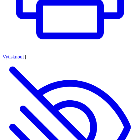
Vytisknout
|