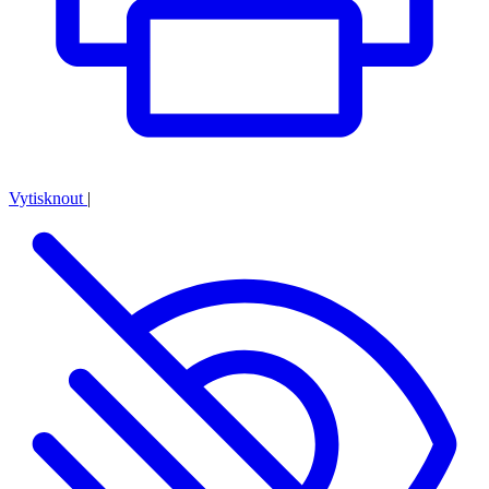
Vytisknout
|