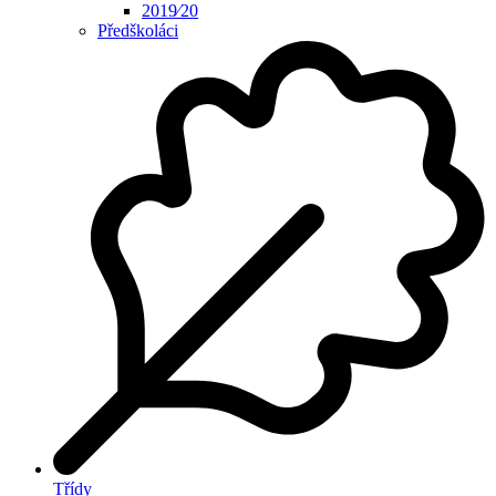
2019⁄20
Předškoláci
Třídy