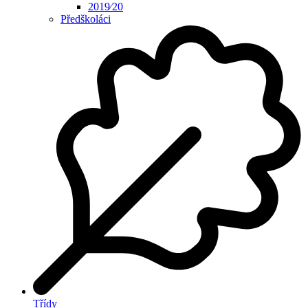
2019⁄20
Předškoláci
Třídy