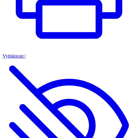
Vytisknout
|