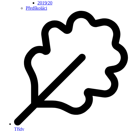
2019⁄20
Předškoláci
Třídy