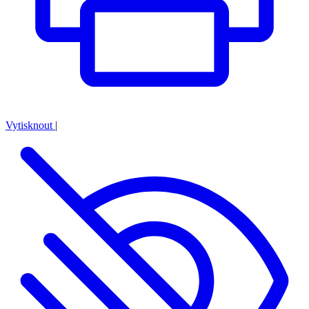
Vytisknout
|